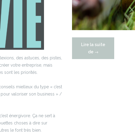
Lire la suite
« Soyez
de
→
exions, des astuces, des pistes,
impatient-
réer votre entreprise, mais
e-
sont les priorités.
s
et
nseils mielleux du type « c’est
feignant-
 pour valoriser son business » /
e-
s »
, c’est énergivore. Ça ne sert à
ouettes choses à dire sur
res le font très bien.