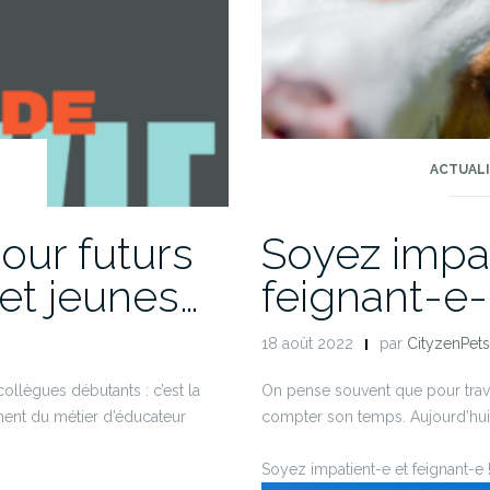
ACTUAL
our futurs
Soyez impat
et jeunes…
feignant-e-
18 août 2022
par
CityzenPets
collègues débutants : c’est la
On pense souvent que pour travail
ment du métier d’éducateur
compter son temps. Aujourd’hui, j
Soyez impatient-e et feignant-e 