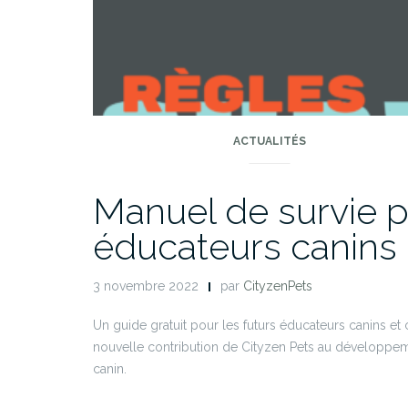
ACTUALITÉS
Manuel de survie p
éducateurs canins 
3 novembre 2022
par
CityzenPets
Un guide gratuit pour les futurs éducateurs canins et 
nouvelle contribution de Cityzen Pets au développe
canin.