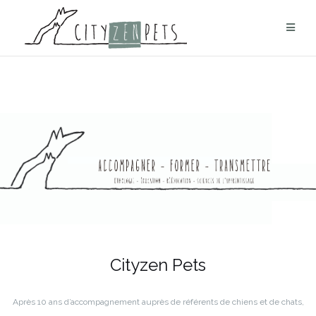
Aller
au
contenu
Cityzen Pets
Après 10 ans d’accompagnement auprès de référents de chiens et de chats,