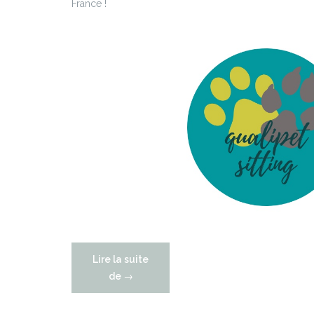
France !
Lire la suite
« Une
de
→
charte
qualité